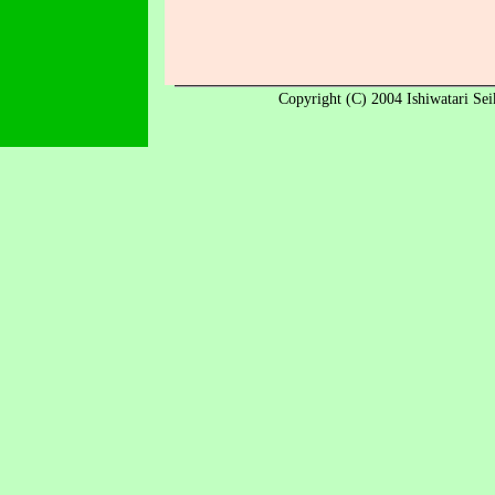
Copyright (C) 2004 Ishiwatari S