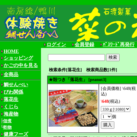
ログイン
会員登録
ﾊﾟｽﾜｰﾄﾞ再発行
HOME
ショッピング
かごの中を見る
検索条件[落花生] 検索商品数[1件]
全商品
★殻つき「落花生」 [peanut3]
鯛せんべい
[会員価格] \648(税
びわ関係
込)
落花生
\648
(税込)
くじら
海産物
個
┣
佃煮
┗
乾物
健康フーズ