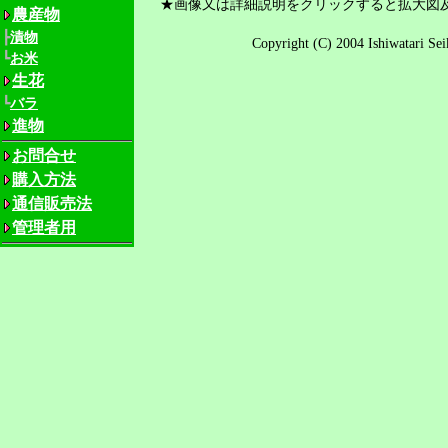
★画像又は詳細説明をクリックすると拡大図
農産物
┣
漬物
Copyright (C) 2004 Ishiwatari S
┗
お米
生花
┗
バラ
進物
お問合せ
購入方法
通信販売法
管理者用