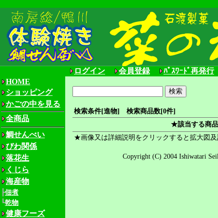
ログイン
会員登録
ﾊﾟｽﾜｰﾄﾞ再発行
HOME
ショッピング
かごの中を見る
検索条件[進物] 検索商品数[0件]
全商品
★該当する商
鯛せんべい
★画像又は詳細説明をクリックすると拡大図及
びわ関係
Copyright (C) 2004 Ishiwatari S
落花生
くじら
海産物
┣
佃煮
┗
乾物
健康フーズ