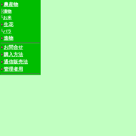
農産物
┣
漬物
┗
お米
生花
┗
バラ
進物
お問合せ
購入方法
通信販売法
管理者用